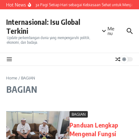
Skip to content
Hot News
Olahraga Pagi Setiap Hari sebagai Kebiasaan Sehat untuk Menjaga
Internasional: Isu Global
Me
Terkini
nu
Update perkembangan dunia yang mempengaruhi politik,
ekonomi, dan budaya.
Home
/
BAGIAN
BAGIAN
BAGIAN
Panduan Lengkap
Mengenal Fungsi