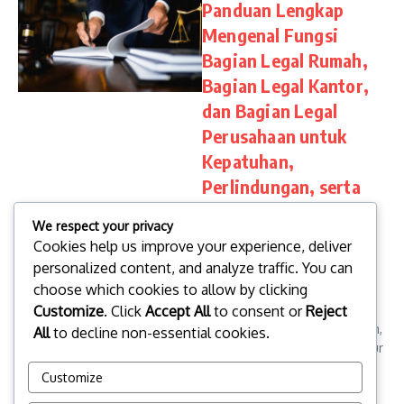
Panduan Lengkap
Mengenal Fungsi
Bagian Legal Rumah,
Bagian Legal Kantor,
dan Bagian Legal
Perusahaan untuk
Kepatuhan,
Perlindungan, serta
Keberlanjutan Usaha
We respect your privacy
“Artikel ini membahas secara
Cookies help us improve your experience, deliver
detail bagian legal dalam
personalized content, and analyze traffic. You can
rumah, kantor, maupun
choose which cookies to allow by clicking
perusahaan. Bagian legal
Customize
. Click
Accept All
to consent or
Reject
berperan penting dalam
memastikan kepatuhan hukum,
All
to decline non-essential cookies.
melindungi aset, dan mengatur
perjanjian. Inspi...
Customize
topbusinessinsight