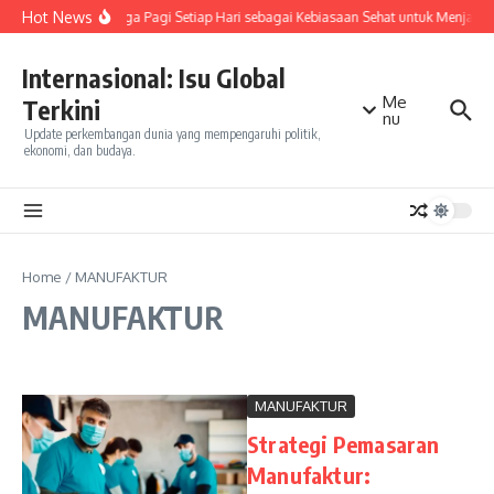
Skip to content
Hot News
Olahraga Pagi Setiap Hari sebagai Kebiasaan Sehat untuk Menjaga
Internasional: Isu Global
Me
Terkini
nu
Update perkembangan dunia yang mempengaruhi politik,
ekonomi, dan budaya.
Home
/
MANUFAKTUR
MANUFAKTUR
MANUFAKTUR
Strategi Pemasaran
Manufaktur: