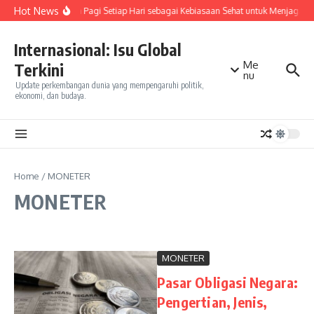
Skip to content
Hot News
Olahraga Pagi Setiap Hari sebagai Kebiasaan Sehat untuk Menjaga K
Internasional: Isu Global
Me
Terkini
nu
Update perkembangan dunia yang mempengaruhi politik,
ekonomi, dan budaya.
Home
/
MONETER
MONETER
MONETER
Pasar Obligasi Negara:
Pengertian, Jenis,