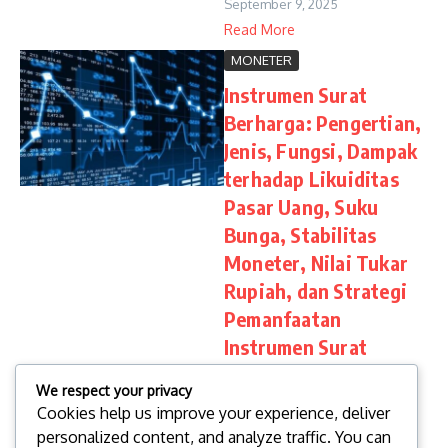
September 9, 2025
Read More
MONETER
Instrumen Surat
Berharga: Pengertian,
Jenis, Fungsi, Dampak
terhadap Likuiditas
Pasar Uang, Suku
Bunga, Stabilitas
Moneter, Nilai Tukar
Rupiah, dan Strategi
Pemanfaatan
Instrumen Surat
Berharga
We respect your privacy
Instrumen surat berharga
Cookies help us improve your experience, deliver
adalah alat investasi dan
personalized content, and analyze traffic. You can
pembiayaan yang diterbitkan