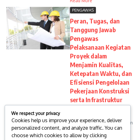
Read More
PENGAWAS
Peran, Tugas, dan
Tanggung Jawab
Pengawas
Pelaksanaan Kegiatan
Proyek dalam
Menjamin Kualitas,
Ketepatan Waktu, dan
Efisiensi Pengelolaan
Pekerjaan Konstruksi
serta Infrastruktur
Pemerintah
We respect your privacy
Pengawas pelaksanaan
Cookies help us improve your experience, deliver
kegiatan proyek memiliki peran
personalized content, and analyze traffic. You can
penting dalam memastikan
choose which cookies to allow by clicking
pekerjaan konstruksi berjalan