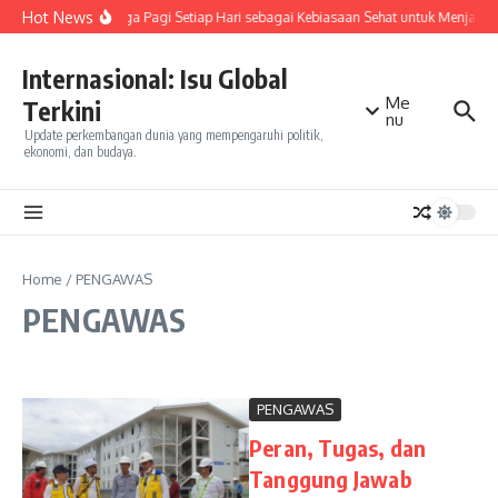
Skip to content
Hot News
Olahraga Pagi Setiap Hari sebagai Kebiasaan Sehat untuk Menjaga
Internasional: Isu Global
Me
Terkini
nu
Update perkembangan dunia yang mempengaruhi politik,
ekonomi, dan budaya.
Home
/
PENGAWAS
PENGAWAS
PENGAWAS
Peran, Tugas, dan
Tanggung Jawab