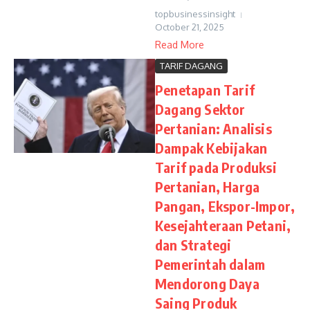
topbusinessinsight
October 21, 2025
Read More
TARIF DAGANG
Penetapan Tarif
Dagang Sektor
Pertanian: Analisis
Dampak Kebijakan
Tarif pada Produksi
Pertanian, Harga
Pangan, Ekspor-Impor,
Kesejahteraan Petani,
dan Strategi
Pemerintah dalam
Mendorong Daya
Saing Produk