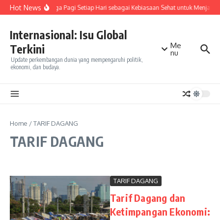
Skip to content
Hot News
Olahraga Pagi Setiap Hari sebagai Kebiasaan Sehat untuk Menjaga
Internasional: Isu Global
Me
Terkini
nu
Update perkembangan dunia yang mempengaruhi politik,
ekonomi, dan budaya.
Home
/
TARIF DAGANG
TARIF DAGANG
TARIF DAGANG
Tarif Dagang dan
Ketimpangan Ekonomi: