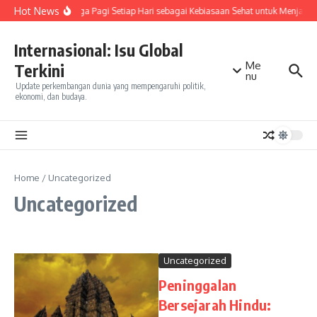
Skip to content
Hot News
Olahraga Pagi Setiap Hari sebagai Kebiasaan Sehat untuk Menjaga
Internasional: Isu Global
Me
Terkini
nu
Update perkembangan dunia yang mempengaruhi politik,
ekonomi, dan budaya.
Home
/
Uncategorized
Uncategorized
Uncategorized
Peninggalan
Bersejarah Hindu: