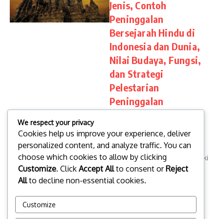
Jenis, Contoh
Peninggalan
Bersejarah Hindu di
Indonesia dan Dunia,
Nilai Budaya, Fungsi,
dan Strategi
Pelestarian
Peninggalan
Bersejarah Hindu
We respect your privacy
Peninggalan bersejarah Hindu
Cookies help us improve your experience, deliver
adalah warisan budaya,
personalized content, and analyze traffic. You can
arsitektur, dan artefak dari
choose which cookies to allow by clicking
peradaban Hindu yang memiliki
Customize
. Click
Accept All
to consent or
Reject
nilai sejarah, budaya, dan
religius tinggi. Artikel ini
All
to decline non-essential cookies.
membahas jenis, contoh, nilai
bud...
Customize
topbusinessinsight