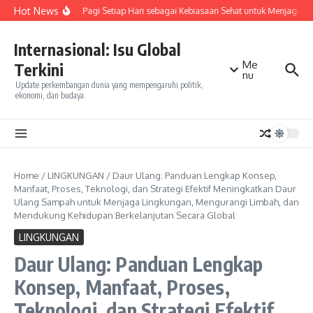
Skip to content
Hot News
Olahraga Pagi Setiap Hari sebagai Kebiasaan Sehat untuk Menjaga Ke
Internasional: Isu Global
Me
Terkini
nu
Update perkembangan dunia yang mempengaruhi politik,
ekonomi, dan budaya.
Home
/
LINGKUNGAN
/
Daur Ulang: Panduan Lengkap Konsep,
Manfaat, Proses, Teknologi, dan Strategi Efektif Meningkatkan Daur
Ulang Sampah untuk Menjaga Lingkungan, Mengurangi Limbah, dan
Mendukung Kehidupan Berkelanjutan Secara Global
LINGKUNGAN
Daur Ulang: Panduan Lengkap
Konsep, Manfaat, Proses,
Teknologi, dan Strategi Efektif