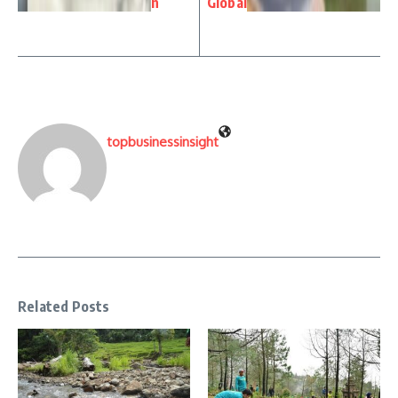
n
Global
topbusinessinsight
Related Posts