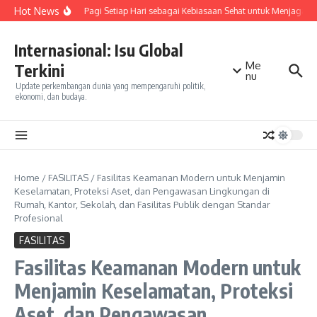
Skip to content
Hot News
Olahraga Pagi Setiap Hari sebagai Kebiasaan Sehat untuk Menjaga Ke
Internasional: Isu Global
Me
Terkini
nu
Update perkembangan dunia yang mempengaruhi politik,
ekonomi, dan budaya.
Home
/
FASILITAS
/
Fasilitas Keamanan Modern untuk Menjamin
Keselamatan, Proteksi Aset, dan Pengawasan Lingkungan di
Rumah, Kantor, Sekolah, dan Fasilitas Publik dengan Standar
Profesional
FASILITAS
Fasilitas Keamanan Modern untuk
Menjamin Keselamatan, Proteksi
Aset, dan Pengawasan