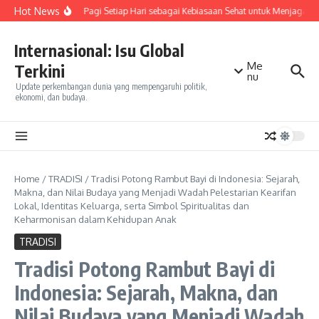
Skip to content
Hot News
Olahraga Pagi Setiap Hari sebagai Kebiasaan Sehat untuk Menjaga Ke
Internasional: Isu Global
Me
Terkini
nu
Update perkembangan dunia yang mempengaruhi politik,
ekonomi, dan budaya.
Home
/
TRADISI
/
Tradisi Potong Rambut Bayi di Indonesia: Sejarah,
Makna, dan Nilai Budaya yang Menjadi Wadah Pelestarian Kearifan
Lokal, Identitas Keluarga, serta Simbol Spiritualitas dan
Keharmonisan dalam Kehidupan Anak
TRADISI
Tradisi Potong Rambut Bayi di
Indonesia: Sejarah, Makna, dan
Nilai Budaya yang Menjadi Wadah