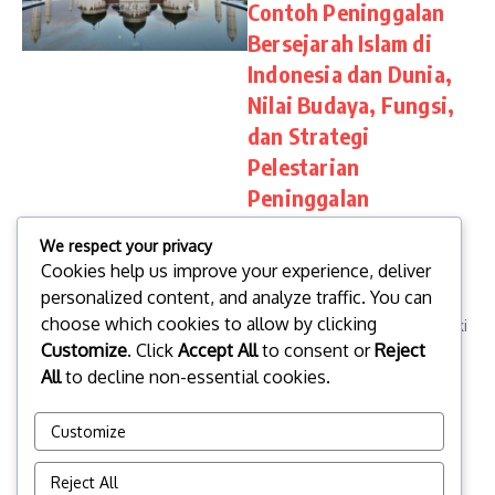
Contoh Peninggalan
Bersejarah Islam di
Indonesia dan Dunia,
Nilai Budaya, Fungsi,
dan Strategi
Pelestarian
Peninggalan
Bersejarah Islam
We respect your privacy
Peninggalan bersejarah Islam
Cookies help us improve your experience, deliver
adalah warisan budaya,
personalized content, and analyze traffic. You can
arsitektur, dan artefak dari
choose which cookies to allow by clicking
peradaban Islam yang memiliki
Customize
. Click
Accept All
to consent or
Reject
nilai sejarah, budaya, dan
keagamaan tinggi. Artikel ini
All
to decline non-essential cookies.
membahas jenis, contoh, nilai
bu...
Customize
topbusinessinsight
September 8, 2025
Reject All