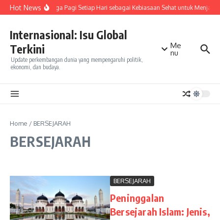
Skip to content
Hot News
Olahraga Pagi Setiap Hari sebagai Kebiasaan Sehat untuk Menjaga
Internasional: Isu Global
Me
Terkini
nu
Update perkembangan dunia yang mempengaruhi politik,
ekonomi, dan budaya.
Home
/
BERSEJARAH
BERSEJARAH
BERSEJARAH
Peninggalan
Bersejarah Islam: Jenis,